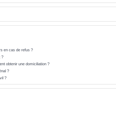
urs en cas de refus ?
 ?
nt obtenir une domiciliation ?
énal ?
vil ?