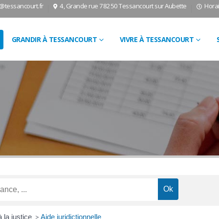
l@tessancourt.fr
4, Grande rue 78250 Tessancourt sur Aubette
Horai
GRANDIR À TESSANCOURT
VIVRE À TESSANCOURT
 la justice
>
Aide juridictionnelle