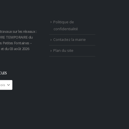
Politique de
confidentialité
travaux sur les réseaux :
RE TEMPORAIRE du
Contactez la mairie
s Petites Fontaines –
t et du 03 août 2026
Plan du site
CLES