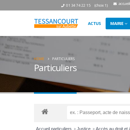
accuei
01 34 74 22 15
(choix 1)
ACTUS
MAIRIE
HOME
PARTICULIERS
Particuliers
Accueil particuliers
>
Justice
>
Accès au droit et à