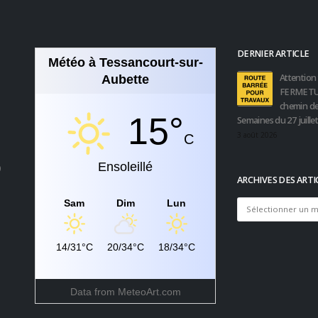
DERNIER ARTICLE
Météo à Tessancourt-sur-
Attention 
Aubette
FERMETU
chemin de
15°
Semaines du 27 juille
3 août 2026
C
Ensoleillé
0
ARCHIVES DES ARTI
Sam
Dim
Lun
Archives
des
articles
14/31°C
20/34°C
18/34°C
Data from
MeteoArt.com