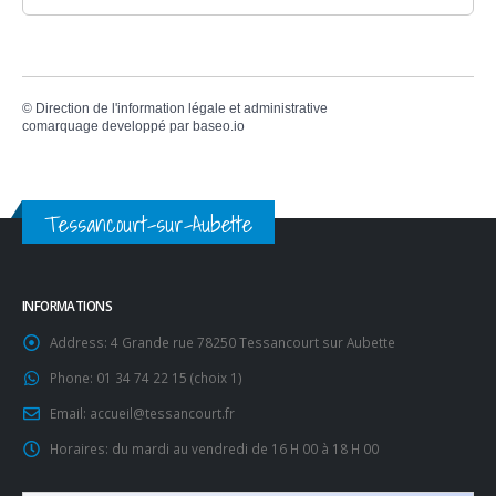
©
Direction de l'information légale et administrative
comarquage developpé par
baseo.io
Tessancourt-sur-Aubette
INFORMATIONS
Address:
4 Grande rue 78250 Tessancourt sur Aubette
Phone:
01 34 74 22 15 (choix 1)
Email:
accueil@tessancourt.fr
Horaires:
du mardi au vendredi de 16 H 00 à 18 H 00