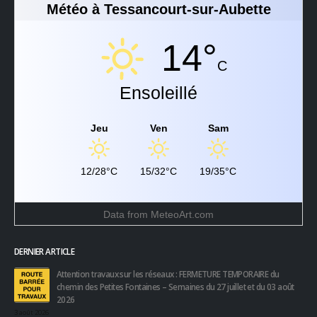
Météo à Tessancourt-sur-Aubette
14°
C
Ensoleillé
Jeu
Ven
Sam
12/28°C
15/32°C
19/35°C
Data from
MeteoArt.com
DERNIER ARTICLE
Attention travaux sur les réseaux : FERMETURE TEMPORAIRE du
chemin des Petites Fontaines – Semaines du 27 juillet et du 03 août
2026
3 août 2026