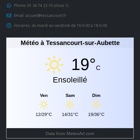
Phone:
01 34 74 22 15 (choix 1)
Email:
accueil@tessancourt.fr
Horaires:
du mardi au vendredi de 16 H 00 à 18 H 00
Météo à Tessancourt-sur-Aubette
19°
C
Ensoleillé
Ven
Sam
Dim
12/29°C
14/31°C
19/36°C
Data from
MeteoArt.com