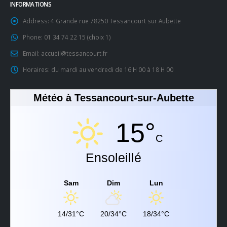
INFORMATIONS
Address:
4 Grande rue 78250 Tessancourt sur Aubette
Phone:
01 34 74 22 15 (choix 1)
Email:
accueil@tessancourt.fr
Horaires:
du mardi au vendredi de 16 H 00 à 18 H 00
Météo à Tessancourt-sur-Aubette
15°
C
Ensoleillé
Sam
Dim
Lun
14/31°C
20/34°C
18/34°C