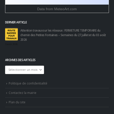
Data from
MeteoArt.com
DERNIER ARTICLE
Attention travaux sur les réseaux : FERMETURE TEMPORAIRE du
chemin des Petites Fontaines – Semaines du 27 juillet et du 03 août
2026
3 août 2026
ARCHIVES DES ARTICLES
Archives
des
articles
Politique de confidentialité
Contactez la mairie
Plan du site