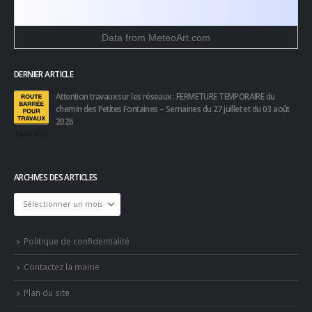
Data from
MeteoArt.com
DERNIER ARTICLE
Attention travaux sur les réseaux : FERMETURE TEMPORAIRE du
chemin des Petites Fontaines – Semaines du 27 juillet et du 03 août
2026
3 août 2026
ARCHIVES DES ARTICLES
Archives
des
articles
Politique de confidentialité
Contactez la mairie
Plan du site