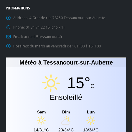
INFORMATIONS
Address:
4 Grande rue 78250 Tessancourt sur Aubette
Phone:
01 34 74 22 15 (choix 1)
Email:
accueil@tessancourt.fr
Horaires:
du mardi au vendredi de 16 H 00 à 18 H 00
Météo à Tessancourt-sur-Aubette
15°
C
Ensoleillé
Sam
Dim
Lun
14/31°C
20/34°C
18/34°C