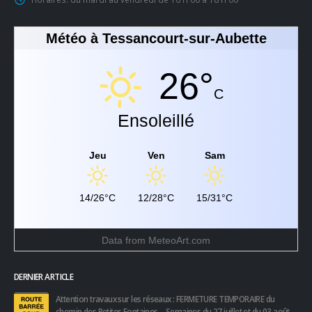
Météo à Tessancourt-sur-Aubette
26°
C
Ensoleillé
Jeu
Ven
Sam
14/26°C
12/28°C
15/31°C
Data from
MeteoArt.com
DERNIER ARTICLE
Attention travaux sur les réseaux : FERMETURE TEMPORAIRE du
chemin des Petites Fontaines – Semaines du 27 juillet et du 03 août