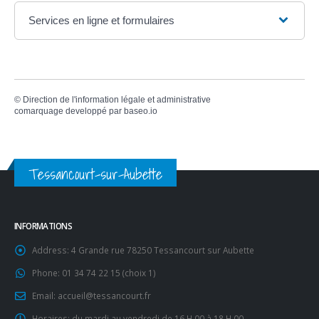
Services en ligne et formulaires
©
Direction de l'information légale et administrative
comarquage developpé par
baseo.io
Tessancourt-sur-Aubette
INFORMATIONS
Address:
4 Grande rue 78250 Tessancourt sur Aubette
Phone:
01 34 74 22 15 (choix 1)
Email:
accueil@tessancourt.fr
Horaires:
du mardi au vendredi de 16 H 00 à 18 H 00