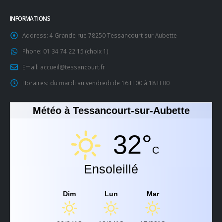
INFORMATIONS
Address:
4 Grande rue 78250 Tessancourt sur Aubette
Phone:
01 34 74 22 15 (choix 1)
Email:
accueil@tessancourt.fr
Horaires:
du mardi au vendredi de 16 H 00 à 18 H 00
Météo à Tessancourt-sur-Aubette
32°
C
Ensoleillé
Dim
Lun
Mar