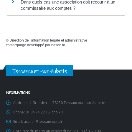
Dans quels cas une association doit recourir à un
commissaire aux comptes ?
©
Direction de l'information légale et administrative
comarquage developpé par
baseo.io
Tessancourt-sur-Aubette
INFORMATIONS
Address:
4 Grande rue 78250 Tessancourt sur Aubette
Phone:
01 34 74 22 15 (choix 1)
Email:
accueil@tessancourt.fr
Horaires:
du mardi au vendredi de 16 H 00 à 18 H 00