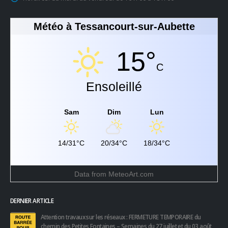
Météo à Tessancourt-sur-Aubette
15°
C
Ensoleillé
Sam
Dim
Lun
14/31°C
20/34°C
18/34°C
Data from
MeteoArt.com
DERNIER ARTICLE
Attention travaux sur les réseaux : FERMETURE TEMPORAIRE du
chemin des Petites Fontaines – Semaines du 27 juillet et du 03 août