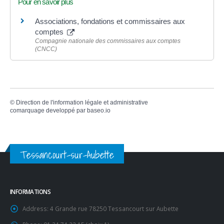
Pour en savoir plus
Associations, fondations et commissaires aux
comptes
Compagnie nationale des commissaires aux comptes
(CNCC)
©
Direction de l'information légale et administrative
comarquage developpé par
baseo.io
Tessancourt-sur-Aubette
INFORMATIONS
Address:
4 Grande rue 78250 Tessancourt sur Aubette