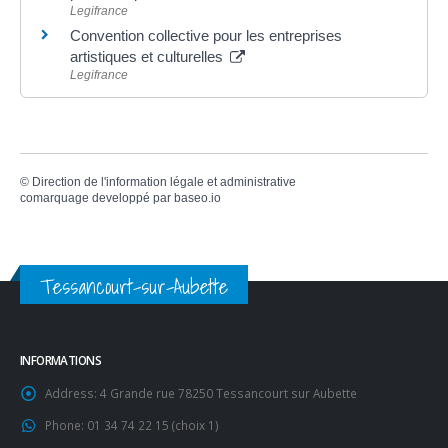
Legifrance
Convention collective pour les entreprises
artistiques et culturelles
Legifrance
©
Direction de l'information légale et administrative
comarquage developpé par
baseo.io
Tessancourt-sur-Aubette
INFORMATIONS
Address:
4 Grande rue 78250 Tessancourt sur Aubette
Phone:
01 34 74 22 15 (choix 1)