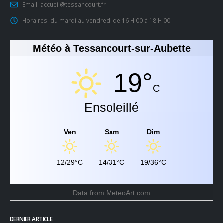
Email:
accueil@tessancourt.fr
Horaires:
du mardi au vendredi de 16 H 00 à 18 H 00
Météo à Tessancourt-sur-Aubette
19°
C
Ensoleillé
Ven
Sam
Dim
12/29°C
14/31°C
19/36°C
Data from
MeteoArt.com
DERNIER ARTICLE