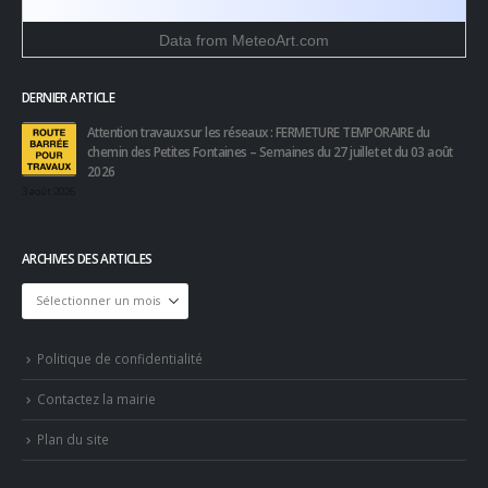
Data from
MeteoArt.com
DERNIER ARTICLE
Attention travaux sur les réseaux : FERMETURE TEMPORAIRE du
chemin des Petites Fontaines – Semaines du 27 juillet et du 03 août
2026
3 août 2026
ARCHIVES DES ARTICLES
Archives
des
articles
Politique de confidentialité
Contactez la mairie
Plan du site