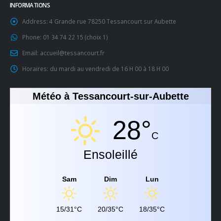
INFORMATIONS
Address:
4 Grande rue 78250 Tessancourt sur Aubette
Phone:
01 34 74 22 15 (choix 1)
Email:
accueil@tessancourt.fr
Horaires:
du mardi au vendredi de 16 H 00 à 18 H 00
Météo à Tessancourt-sur-Aubette
28°
C
Ensoleillé
Sam
Dim
Lun
15/31°C
20/35°C
18/35°C