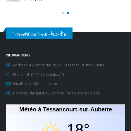
Tessancourt-sur-Aubette
INFORMATIONS
Address:
4 Grande rue 78250 Tessancourt sur Aubette
Phone:
01 34 74 22 15 (choix 1)
Email:
accueil@tessancourt.fr
Horaires:
du mardi au vendredi de 16 H 00 à 18 H 00
Météo à Tessancourt-sur-Aubette
18°