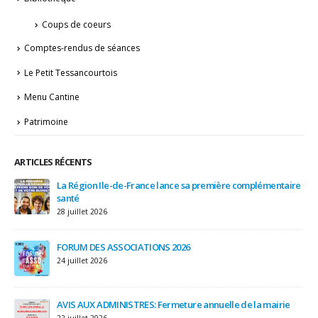
Coups de coeurs
Comptes-rendus de séances
Le Petit Tessancourtois
Menu Cantine
Patrimoine
ARTICLES RÉCENTS
IRE
La Région Ile-de-France lance sa première complémentaire
et
santé
28 juillet 2026
3 a
FORUM DES ASSOCIATIONS 2026
24 juillet 2026
AVIS AUX ADMINISTRES: Fermeture annuelle de la mairie
22 juillet 2026