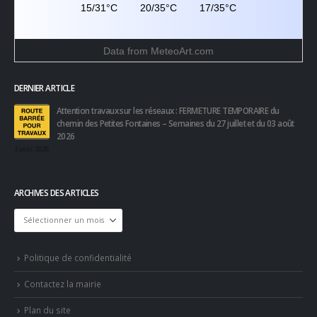
Data from
MeteoArt.com
DERNIER ARTICLE
Attention travaux sur les réseaux : FERMETURE TEMPORAIRE du
chemin des Petites Fontaines – Semaines du 27 juillet et du 03 août
2026
3 août 2026
ARCHIVES DES ARTICLES
Archives
des
articles
Politique de confidentialité
Contactez la mairie
Plan du site