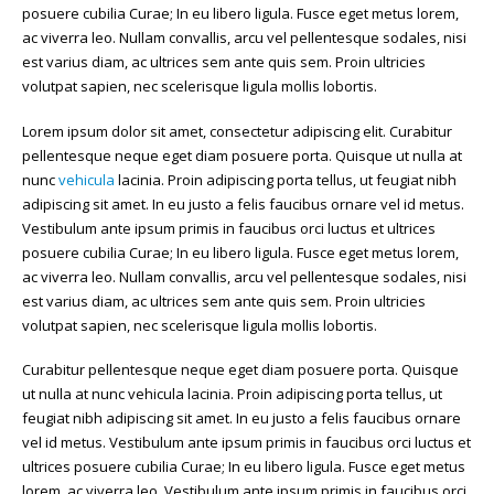
posuere cubilia Curae; In eu libero ligula. Fusce eget metus lorem,
ac viverra leo. Nullam convallis, arcu vel pellentesque sodales, nisi
est varius diam, ac ultrices sem ante quis sem. Proin ultricies
volutpat sapien, nec scelerisque ligula mollis lobortis.
Lorem ipsum dolor sit amet, consectetur adipiscing elit. Curabitur
pellentesque neque eget diam posuere porta. Quisque ut nulla at
nunc
vehicula
lacinia. Proin adipiscing porta tellus, ut feugiat nibh
adipiscing sit amet. In eu justo a felis faucibus ornare vel id metus.
Vestibulum ante ipsum primis in faucibus orci luctus et ultrices
posuere cubilia Curae; In eu libero ligula. Fusce eget metus lorem,
ac viverra leo. Nullam convallis, arcu vel pellentesque sodales, nisi
est varius diam, ac ultrices sem ante quis sem. Proin ultricies
volutpat sapien, nec scelerisque ligula mollis lobortis.
Curabitur pellentesque neque eget diam posuere porta. Quisque
ut nulla at nunc vehicula lacinia. Proin adipiscing porta tellus, ut
feugiat nibh adipiscing sit amet. In eu justo a felis faucibus ornare
vel id metus. Vestibulum ante ipsum primis in faucibus orci luctus et
ultrices posuere cubilia Curae; In eu libero ligula. Fusce eget metus
lorem, ac viverra leo. Vestibulum ante ipsum primis in faucibus orci