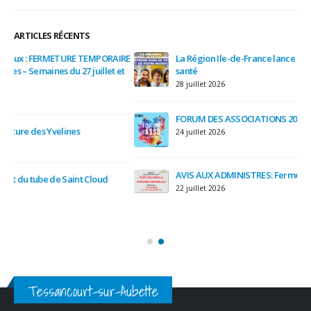
ARTICLES RÉCENTS
IRE
La Région Ile-de-France lance sa première complémentaire
et
santé
28 juillet 2026
3 a
FORUM DES ASSOCIATIONS 2026
24 juillet 2026
AVIS AUX ADMINISTRES: Fermeture annuelle de la mairie
22 juillet 2026
Tessancourt-sur-Aubette