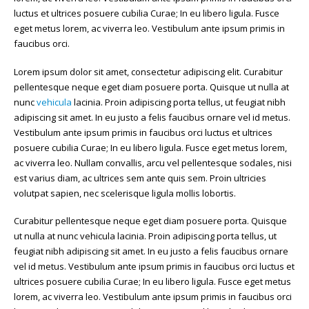
luctus et ultrices posuere cubilia Curae; In eu libero ligula. Fusce
eget metus lorem, ac viverra leo. Vestibulum ante ipsum primis in
faucibus orci.
Lorem ipsum dolor sit amet, consectetur adipiscing elit. Curabitur
pellentesque neque eget diam posuere porta. Quisque ut nulla at
nunc
vehicula
lacinia. Proin adipiscing porta tellus, ut feugiat nibh
adipiscing sit amet. In eu justo a felis faucibus ornare vel id metus.
Vestibulum ante ipsum primis in faucibus orci luctus et ultrices
posuere cubilia Curae; In eu libero ligula. Fusce eget metus lorem,
ac viverra leo. Nullam convallis, arcu vel pellentesque sodales, nisi
est varius diam, ac ultrices sem ante quis sem. Proin ultricies
volutpat sapien, nec scelerisque ligula mollis lobortis.
Curabitur pellentesque neque eget diam posuere porta. Quisque
ut nulla at nunc vehicula lacinia. Proin adipiscing porta tellus, ut
feugiat nibh adipiscing sit amet. In eu justo a felis faucibus ornare
vel id metus. Vestibulum ante ipsum primis in faucibus orci luctus et
ultrices posuere cubilia Curae; In eu libero ligula. Fusce eget metus
lorem, ac viverra leo. Vestibulum ante ipsum primis in faucibus orci