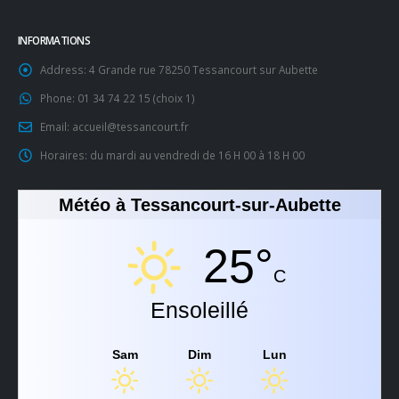
INFORMATIONS
Address:
4 Grande rue 78250 Tessancourt sur Aubette
Phone:
01 34 74 22 15 (choix 1)
Email:
accueil@tessancourt.fr
Horaires:
du mardi au vendredi de 16 H 00 à 18 H 00
Météo à Tessancourt-sur-Aubette
25°
C
Ensoleillé
Sam
Dim
Lun
15/31°C
20/35°C
17/35°C