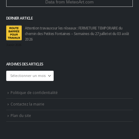
Data from
MeteoArt.com
DERNIER ARTICLE
Attention travaux sur les réseaux : FERMETURE TEMPORAIRE du
chemin des Petites Fontaines – Semaines du 27 juillet et du 03 août
2026
3 août 2026
ARCHIVES DES ARTICLES
Archives
des
articles
Politique de confidentialité
Contactez la mairie
Plan du site