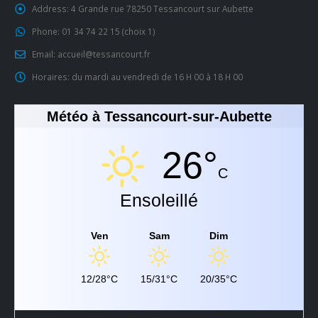
Address:
4 Grande rue 78250 Tessancourt sur Aubette
Phone:
01 34 74 22 15 (choix 1)
Email:
accueil@tessancourt.fr
Horaires:
du mardi au vendredi de 16 H 00 à 18 H 00
Météo à Tessancourt-sur-Aubette
26°
C
Ensoleillé
Ven
Sam
Dim
12/28°C
15/31°C
20/35°C