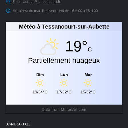
Email:
accueil@tessancourt.fr
Horaires:
du mardi au vendredi de 16 H 00 à 18 H 00
Météo à Tessancourt-sur-Aubette
19°
C
Partiellement nuageux
Dim
Lun
Mar
19/34°C
17/32°C
15/32°C
Data from
MeteoArt.com
DERNIER ARTICLE