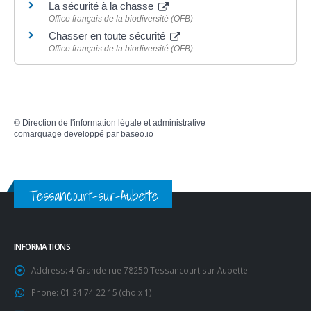
La sécurité à la chasse
Office français de la biodiversité (OFB)
Chasser en toute sécurité
Office français de la biodiversité (OFB)
©
Direction de l'information légale et administrative
comarquage developpé par
baseo.io
Tessancourt-sur-Aubette
INFORMATIONS
Address:
4 Grande rue 78250 Tessancourt sur Aubette
Phone:
01 34 74 22 15 (choix 1)