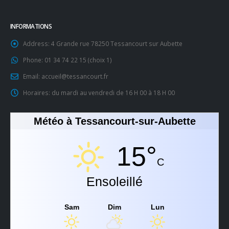
INFORMATIONS
Address:
4 Grande rue 78250 Tessancourt sur Aubette
Phone:
01 34 74 22 15 (choix 1)
Email:
accueil@tessancourt.fr
Horaires:
du mardi au vendredi de 16 H 00 à 18 H 00
Météo à Tessancourt-sur-Aubette
15°
C
Ensoleillé
Sam
Dim
Lun