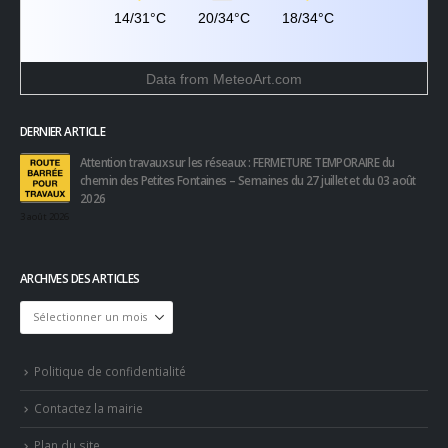
14/31°C
20/34°C
18/34°C
Data from
MeteoArt.com
DERNIER ARTICLE
Attention travaux sur les réseaux : FERMETURE TEMPORAIRE du
chemin des Petites Fontaines – Semaines du 27 juillet et du 03 août
2026
3 août 2026
ARCHIVES DES ARTICLES
Archives
des
articles
Politique de confidentialité
Contactez la mairie
Plan du site