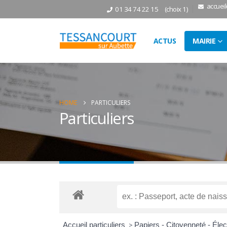
accuei
01 34 74 22 15
(choix 1)
ACTUS
MAIRIE
HOME
PARTICULIERS
Particuliers
Accueil particuliers
>
Papiers - Citoyenneté - Éle