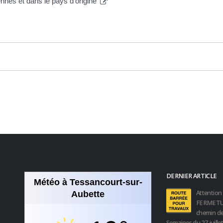
nnes et dans le pays d'origine
DERNIER ARTICLE
Météo à Tessancourt-sur-
Attention 
Aubette
FERMETU
chemin de
Semaines du 27 juille