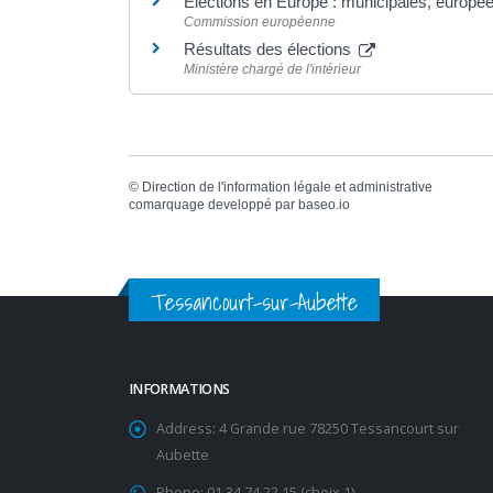
Élections en Europe : municipales, europée
Commission européenne
Résultats des élections
Ministère chargé de l'intérieur
©
Direction de l'information légale et administrative
comarquage developpé par
baseo.io
Tessancourt-sur-Aubette
INFORMATIONS
Address:
4 Grande rue 78250 Tessancourt sur
Aubette
Phone:
01 34 74 22 15 (choix 1)