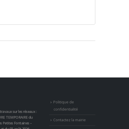
Politique de
confidentialité
travaux sur les réseaux :
RE TEMPORAIRE du
Contactez la mairie
s Petites Fontaines –
t et du 03 août 2026