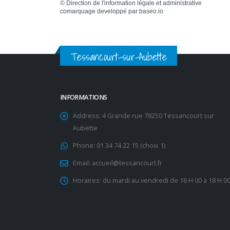
©
Direction de l'information légale et administrative
comarquage developpé par
baseo.io
Tessancourt-sur-Aubette
INFORMATIONS
Address:
4 Grande rue 78250 Tessancourt sur
Aubette
Phone:
01 34 74 22 15 (choix 1)
Email:
accueil@tessancourt.fr
Horaires:
du mardi au vendredi de 16 H 00 à 18 H 0