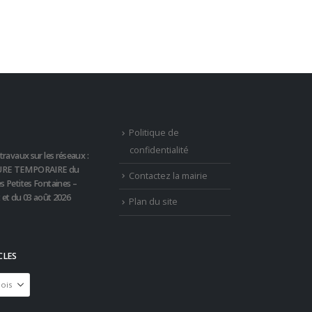
Politique de
confidentialité
travaux sur les réseaux :
RE TEMPORAIRE du
Contactez la mairie
s Petites Fontaines –
t et du 03 août 2026
Plan du site
CLES