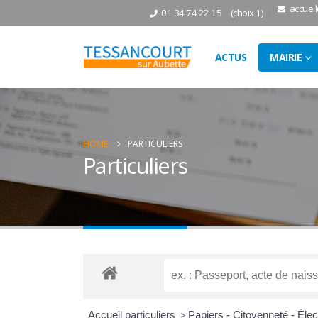
accuei
01 34 74 22 15
(choix 1)
ACTUS
MAIRIE
HOME
PARTICULIERS
Particuliers
Accueil particuliers
>
Papiers - Citoyenneté - Éle