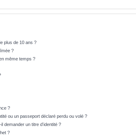
de plus de 10 ans ?
bîmée ?
és en même temps ?
?
ence ?
ntité ou un passeport déclaré perdu ou volé ?
-il demander un titre d'identité ?
het ?