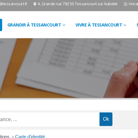
l@tessancourt.fr
4, Grande rue 78250 Tessancourt sur Aubette
Horai
GRANDIR À TESSANCOURT
VIVRE À TESSANCOURT
ctions
>
Carte d'identité