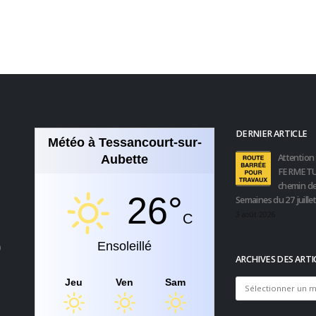
DERNIER ARTICLE
Météo à Tessancourt-sur-
Attention 
Aubette
FERMETU
chemin de
26°
Semaines du 27 juille
3 août 2026
C
Ensoleillé
0
ARCHIVES DES ARTI
Jeu
Ven
Sam
Archives
des