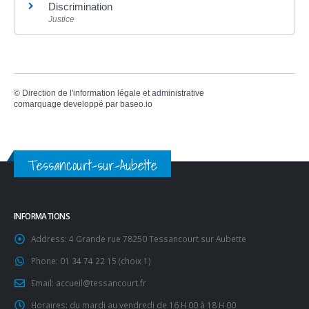
Discrimination
Justice
©
Direction de l'information légale et administrative
comarquage developpé par
baseo.io
Tessancourt-sur-Aubette
INFORMATIONS
Address:
4 Grande rue 78250 Tessancourt sur Aubette
Phone:
01 34 74 22 15 (choix 1)
Email:
accueil@tessancourt.fr
Horaires:
du mardi au vendredi de 16 H 00 à 18 H 00