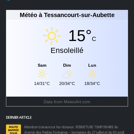
Météo à Tessancourt-sur-Aubette
15°
C
Ensoleillé
Sam
Dim
Lun
14/31°C
20/34°C
18/34°C
Data from
MeteoArt.com
DERNIER ARTICLE
Attention travaux sur les réseaux : FERMETURE TEMPORAIRE du
chemin des Petites Fontaines – Semaines du 27 juillet et du 03 août