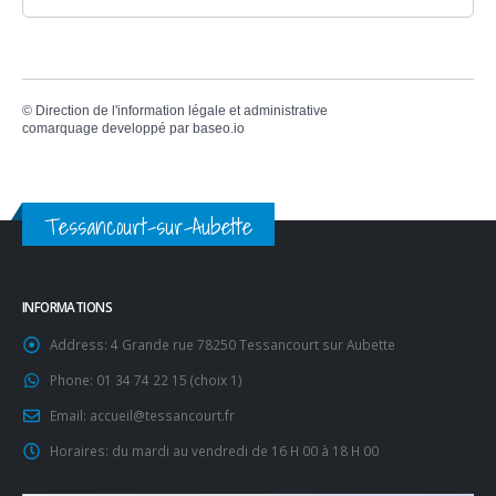
©
Direction de l'information légale et administrative
comarquage developpé par
baseo.io
Tessancourt-sur-Aubette
INFORMATIONS
Address:
4 Grande rue 78250 Tessancourt sur Aubette
Phone:
01 34 74 22 15 (choix 1)
Email:
accueil@tessancourt.fr
Horaires:
du mardi au vendredi de 16 H 00 à 18 H 00