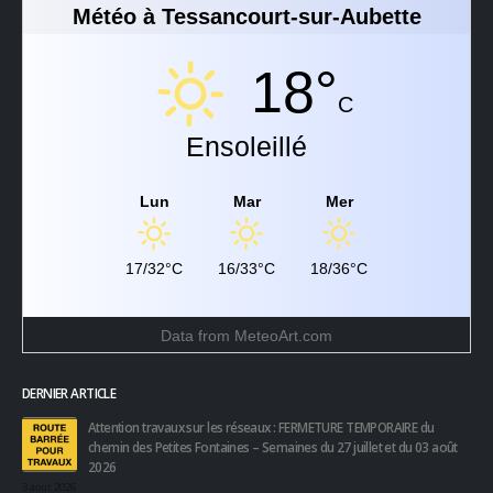
Météo à Tessancourt-sur-Aubette
18°
C
Ensoleillé
Lun
Mar
Mer
17/32°C
16/33°C
18/36°C
Data from
MeteoArt.com
DERNIER ARTICLE
Attention travaux sur les réseaux : FERMETURE TEMPORAIRE du
chemin des Petites Fontaines – Semaines du 27 juillet et du 03 août
2026
3 août 2026