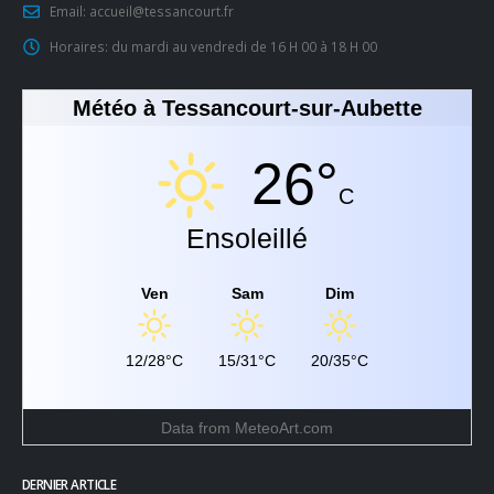
Email:
accueil@tessancourt.fr
Horaires:
du mardi au vendredi de 16 H 00 à 18 H 00
Météo à Tessancourt-sur-Aubette
26°
C
Ensoleillé
Ven
Sam
Dim
12/28°C
15/31°C
20/35°C
Data from
MeteoArt.com
DERNIER ARTICLE