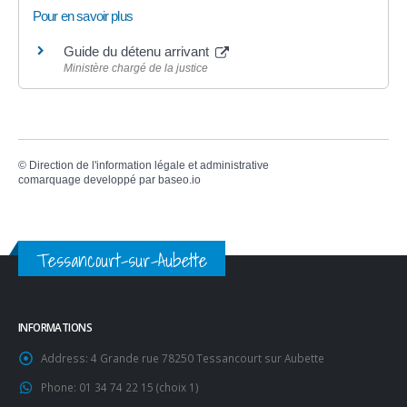
Pour en savoir plus
Guide du détenu arrivant
Ministère chargé de la justice
©
Direction de l'information légale et administrative
comarquage developpé par
baseo.io
Tessancourt-sur-Aubette
INFORMATIONS
Address:
4 Grande rue 78250 Tessancourt sur Aubette
Phone:
01 34 74 22 15 (choix 1)