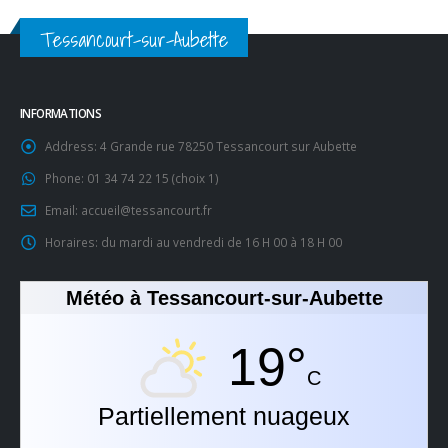
Tessancourt-sur-Aubette
INFORMATIONS
Address:
4 Grande rue 78250 Tessancourt sur Aubette
Phone:
01 34 74 22 15 (choix 1)
Email:
accueil@tessancourt.fr
Horaires:
du mardi au vendredi de 16 H 00 à 18 H 00
Météo à Tessancourt-sur-Aubette
19°
C
Partiellement nuageux