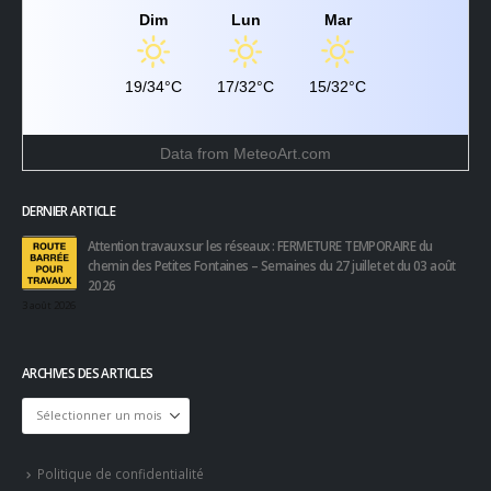
Dim
Lun
Mar
19/34°C
17/32°C
15/32°C
Data from
MeteoArt.com
DERNIER ARTICLE
Attention travaux sur les réseaux : FERMETURE TEMPORAIRE du
chemin des Petites Fontaines – Semaines du 27 juillet et du 03 août
2026
3 août 2026
ARCHIVES DES ARTICLES
Archives
des
articles
Politique de confidentialité