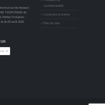
confidentialité
travaux sur les réseaux :
RE TEMPORAIRE du
Contactez la mairie
s Petites Fontaines –
t et du 03 août 2026
Plan du site
CLES