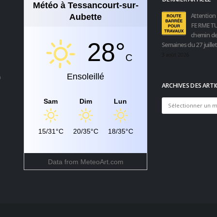
Météo à Tessancourt-sur-
Attention 
Aubette
FERMETU
chemin de
28°
Semaines du 27 juille
3 août 2026
C
Ensoleillé
0
ARCHIVES DES ARTI
Sam
Dim
Lun
Archives
des
articles
15/31°C
20/35°C
18/35°C
Data from
MeteoArt.com