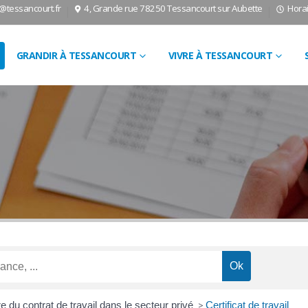
l@tessancourt.fr
4, Grande rue 78250 Tessancourt sur Aubette
Horai
GRANDIR À TESSANCOURT
VIVRE À TESSANCOURT
e du contrat de travail dans le secteur privé
>
Certificat de travail