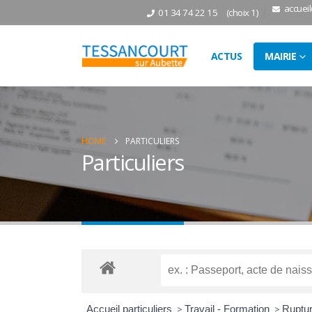
accuei
01 34 74 22 15
(choix 1)
ACTUS
MAIRIE
HOME
PARTICULIERS
Particuliers
Accueil particuliers
>
Travail - Formation
>
Ruptur