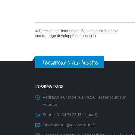
©
Direction de l'information légale et administrative
comarquage developpé par
baseo.io
Tessancourt-sur-Aubette
INFORMATIONS
Address:
4 Grande rue 78250 Tessancourt sur
Aubette
Phone:
01 34 74 22 15 (choix 1)
Email:
accueil@tessancourt.fr