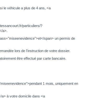
i le véhicule a plus de 4 ans, <a
essancourt.fr/particuliers/?
</a>.
n class="miseenevidence">et</span> un permis de
andée lors de l'instruction de votre dossier.
toirement être effectué par carte bancaire.
ss="miseenevidence">pendant 1 mois, uniquement en
</a> à votre domicile dans <a