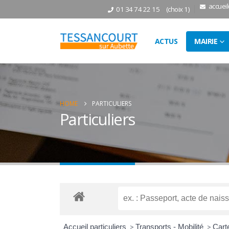
accuei
01 34 74 22 15
(choix 1)
ACTUS
MAIRIE
HOME
PARTICULIERS
Particuliers
Accueil particuliers
>
Transports - Mobilité
>
Carte