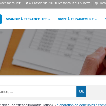
l@tessancourt.fr
4, Grande rue 78250 Tessancourt sur Aubette
Horai
GRANDIR À TESSANCOURT
VIVRE À TESSANCOURT
 grise (certificat d'immatriculation)
>
Séparation de concubins : commen