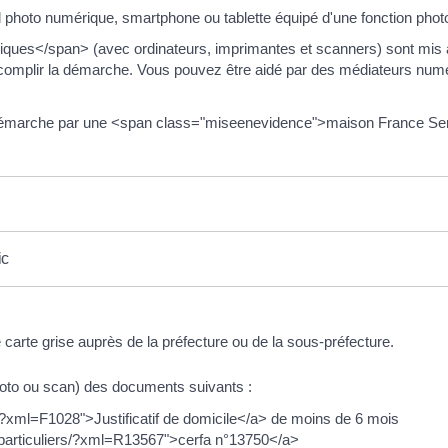
l photo numérique, smartphone ou tablette équipé d'une fonction phot
es</span> (avec ordinateurs, imprimantes et scanners) sont mis à 
complir la démarche. Vous pouvez être aidé par des médiateurs numér
démarche par une <span class="miseenevidence">maison France Ser
ic
carte grise auprès de la préfecture ou de la sous-préfecture.
oto ou scan) des documents suivants :
s/?xml=F1028">Justificatif de domicile</a> de moins de 6 mois
r/particuliers/?xml=R13567">cerfa n°13750</a>