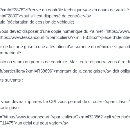
s/?xml=F2878">Preuve du contrôle technique</a> en cours de validité s
xml=F2880">sauf s'il est dispensé de contrôle</a>
ule (déclaration de cession de véhicule)
 vous devez disposer d'une copie numérique du <a href="https://www.t
ps://www.tessancourt.fr/particuliers/?xml=F31853">pièce d'identité
ur de la carte grise a une attestation d'assurance du véhicule <spa
immatriculé.
to ou scan) du permis de conduire. Mais celle-ci pourra vous être dem
r/particuliers/?xml=R39696">montant de la carte grise</a> doit obliga
ts suivants :
 que vous devez imprimer. Le CPI vous permet de circuler <span cla
arte grise.
ef="https://www.tessancourt.fr/particuliers/?xml=R23562">pli sécurisé
F11475">un délai qui peut varier</a>.