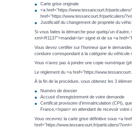
Carte grise originale
<a href="https://www.tessancourt.fr/particulier
href="https://www.tessancourt.fr/particuliers/?
Justificatif du changement de propriété du véhic
Si vous faites la démarche pour quelqu'un d'autre,
xml=R1137">mandat</a> signé et de sa <a href="htt
Vous devez certifier sur l'honneur que le demande
conduire correspondant à la catégorie du véhicule 
Vous n'avez pas à joindre une copie numérique (pho
Le règlement du <a href="https://www.tessancourt.f
À la fin de la procédure, vous obtenez les 3 élémen
Numéro de dossier
Accusé d'enregistrement de votre demande
Certificat provisoire d'immatriculation (CPI),
France,</span> en attendant de recevoir votre c
Vous recevrez la carte grise définitive sous <a hr
href="https://www.tessancourt.fr/particuliers/?xml=