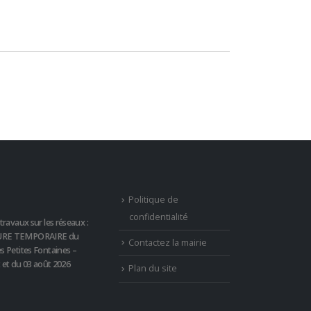
Politique de
confidentialité
travaux sur les réseaux :
RE TEMPORAIRE du
Contactez la mairie
s Petites Fontaines –
t et du 03 août 2026
Plan du site