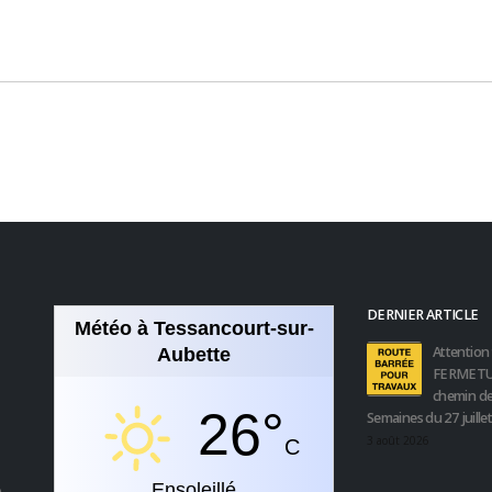
DERNIER ARTICLE
Météo à Tessancourt-sur-
Attention 
Aubette
FERMETU
chemin de
26°
Semaines du 27 juille
3 août 2026
C
Ensoleillé