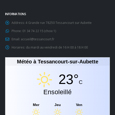
INFORMATIONS
Address:
4 Grande rue 78250 Tessancourt sur Aubette
Phone:
01 34 74 22 15 (choix 1)
Email:
accueil@tessancourt.fr
Horaires:
du mardi au vendredi de 16 H 00 à 18 H 00
Météo à Tessancourt-sur-Aubette
23°
C
Ensoleillé
Mer
Jeu
Ven