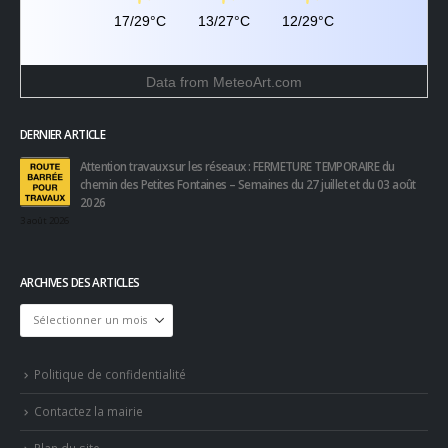
17/29°C
13/27°C
12/29°C
Data from
MeteoArt.com
DERNIER ARTICLE
Attention travaux sur les réseaux : FERMETURE TEMPORAIRE du
chemin des Petites Fontaines – Semaines du 27 juillet et du 03 août
2026
3 août 2026
ARCHIVES DES ARTICLES
Archives
des
articles
Politique de confidentialité
Contactez la mairie