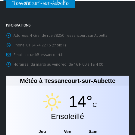
Tessancourt-sur-Aubette
INFORMATIONS
Address:
4 Grande rue 78250 Tessancourt sur Aubette
Phone:
01 34 74 22 15 (choix 1)
Email:
accueil@tessancourt.fr
Horaires:
du mardi au vendredi de 16 H 00 à 18 H 00
Météo à Tessancourt-sur-Aubette
14°
C
Ensoleillé
Jeu
Ven
Sam