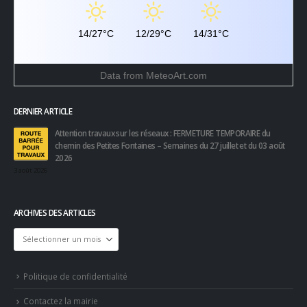
14/27°C
12/29°C
14/31°C
Data from
MeteoArt.com
DERNIER ARTICLE
Attention travaux sur les réseaux : FERMETURE TEMPORAIRE du
chemin des Petites Fontaines – Semaines du 27 juillet et du 03 août
2026
3 août 2026
ARCHIVES DES ARTICLES
Archives
des
articles
Politique de confidentialité
Contactez la mairie