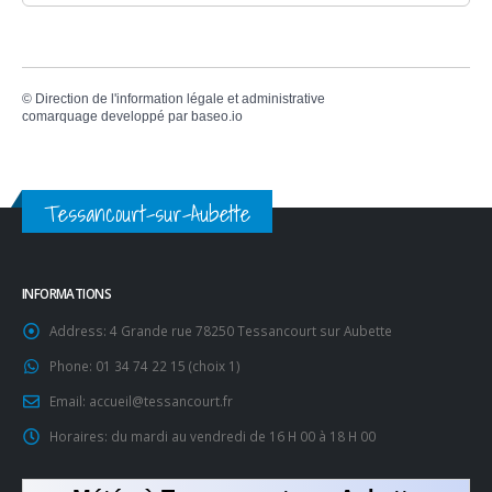
©
Direction de l'information légale et administrative
comarquage developpé par
baseo.io
Tessancourt-sur-Aubette
INFORMATIONS
Address:
4 Grande rue 78250 Tessancourt sur Aubette
Phone:
01 34 74 22 15 (choix 1)
Email:
accueil@tessancourt.fr
Horaires:
du mardi au vendredi de 16 H 00 à 18 H 00