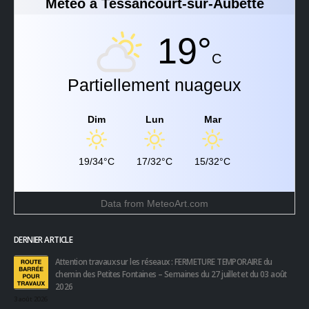
Météo à Tessancourt-sur-Aubette
19°
C
Partiellement nuageux
Dim
Lun
Mar
19/34°C
17/32°C
15/32°C
Data from
MeteoArt.com
DERNIER ARTICLE
Attention travaux sur les réseaux : FERMETURE TEMPORAIRE du
chemin des Petites Fontaines – Semaines du 27 juillet et du 03 août
2026
3 août 2026