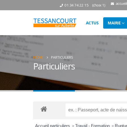
accuei
01 34 74 22 15
(choix 1)
ACTUS
MAIRIE
HOME
PARTICULIERS
Particuliers
Accueil particuliers
>
Travail - Formation
>
Ruptur