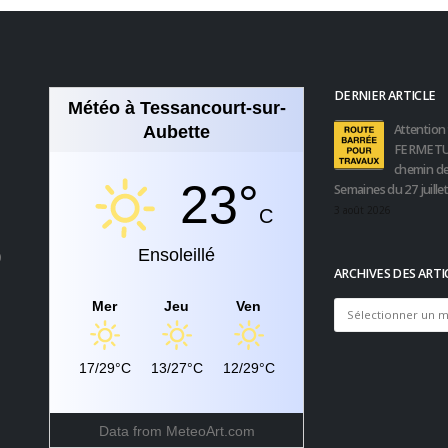
DERNIER ARTICLE
Météo à Tessancourt-sur-
Attention 
Aubette
FERMETU
chemin de
23°
Semaines du 27 juille
3 août 2026
C
Ensoleillé
0
ARCHIVES DES ARTI
Mer
Jeu
Ven
Archives
des
articles
17/29°C
13/27°C
12/29°C
Data from
MeteoArt.com