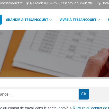
l@tessancourt.fr
4, Grande rue 78250 Tessancourt sur Aubette
Horai
GRANDIR À TESSANCOURT
VIVRE À TESSANCOURT
e du contrat de travail dans le secteur privé
>
Rupture du contrat de 