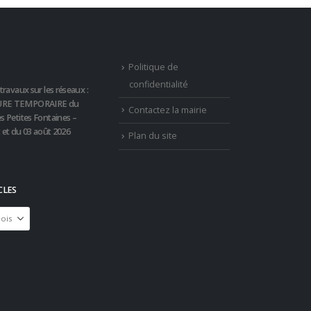
Politique de
confidentialité
travaux sur les réseaux :
RE TEMPORAIRE du
Contactez la mairie
s Petites Fontaines –
t et du 03 août 2026
Plan du site
CLES