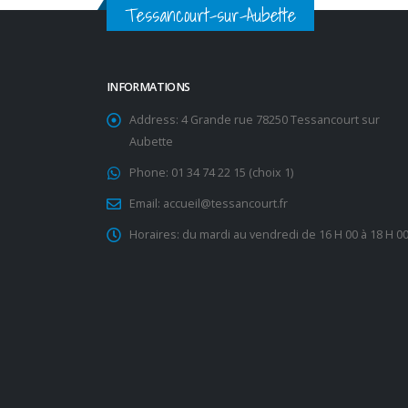
Tessancourt-sur-Aubette
INFORMATIONS
Address:
4 Grande rue 78250 Tessancourt sur
Aubette
Phone:
01 34 74 22 15 (choix 1)
Email:
accueil@tessancourt.fr
Horaires:
du mardi au vendredi de 16 H 00 à 18 H 0