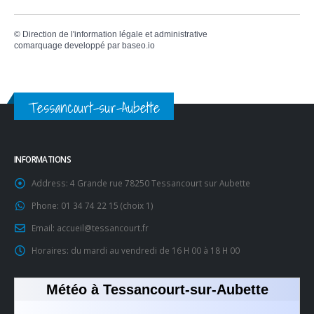
©
Direction de l'information légale et administrative
comarquage developpé par
baseo.io
Tessancourt-sur-Aubette
INFORMATIONS
Address:
4 Grande rue 78250 Tessancourt sur Aubette
Phone:
01 34 74 22 15 (choix 1)
Email:
accueil@tessancourt.fr
Horaires:
du mardi au vendredi de 16 H 00 à 18 H 00
Météo à Tessancourt-sur-Aubette