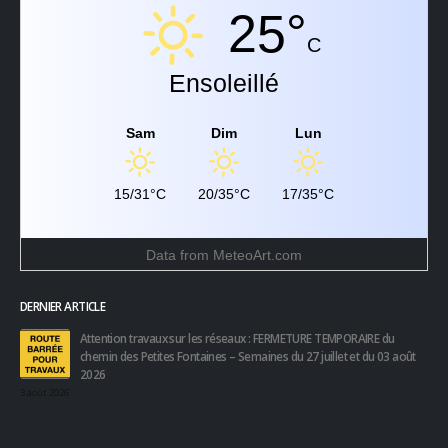
25°
C
Ensoleillé
Sam
Dim
Lun
15/31°C
20/35°C
17/35°C
Data from
MeteoArt.com
DERNIER ARTICLE
Attention travaux sur les réseaux : FERMETURE TEMPORAIRE du
chemin des Petites Fontaines – Semaines du 27 juillet et du 03 août
2026
3 août 2026