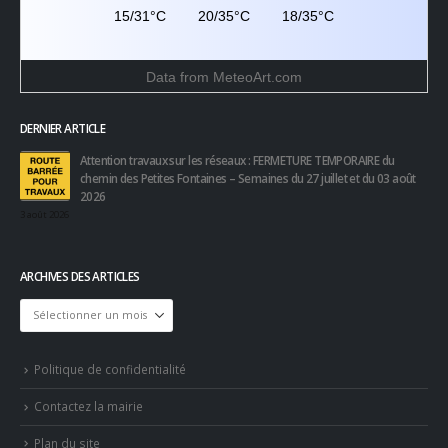
15/31°C
20/35°C
18/35°C
Data from
MeteoArt.com
DERNIER ARTICLE
Attention travaux sur les réseaux : FERMETURE TEMPORAIRE du
chemin des Petites Fontaines – Semaines du 27 juillet et du 03 août
2026
3 août 2026
ARCHIVES DES ARTICLES
Archives
des
articles
Politique de confidentialité
Contactez la mairie
Plan du site