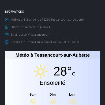
INFORMATIONS
Address:
4 Grande rue 78250 Tessancourt sur Aubette
Phone:
01 34 74 22 15 (choix 1)
Email:
accueil@tessancourt.fr
Horaires:
du mardi au vendredi de 16 H 00 à 18 H 00
Météo à Tessancourt-sur-Aubette
28°
C
Ensoleillé
Sam
Dim
Lun