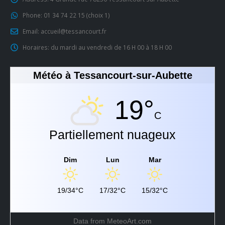
Phone:
01 34 74 22 15 (choix 1)
Email:
accueil@tessancourt.fr
Horaires:
du mardi au vendredi de 16 H 00 à 18 H 00
Météo à Tessancourt-sur-Aubette
19°
C
Partiellement nuageux
Dim
Lun
Mar
19/34°C
17/32°C
15/32°C
Data from
MeteoArt.com