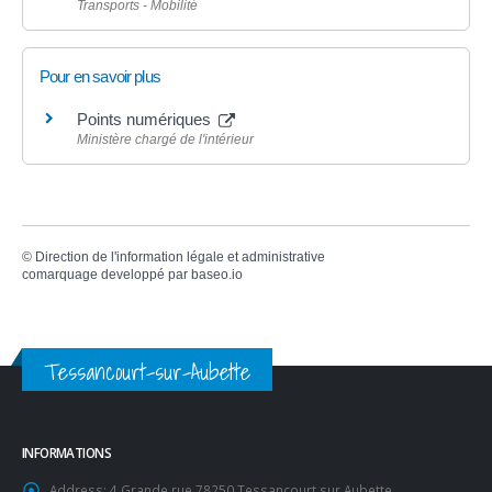
Transports - Mobilité
Pour en savoir plus
Points numériques
Ministère chargé de l'intérieur
©
Direction de l'information légale et administrative
comarquage developpé par
baseo.io
Tessancourt-sur-Aubette
INFORMATIONS
Address:
4 Grande rue 78250 Tessancourt sur Aubette