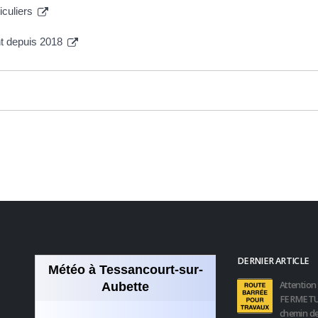
iculiers
t depuis 2018
DERNIER ARTICLE
Météo à Tessancourt-sur-
Attention 
Aubette
FERMETU
chemin de