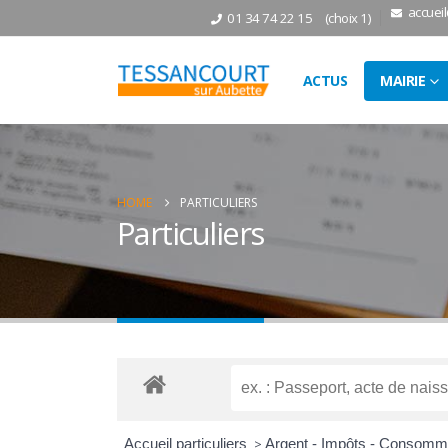
accuei
01 34 74 22 15
(choix 1)
ACTUS
MAIRIE
HOME
PARTICULIERS
Particuliers
Accueil particuliers
>
Argent - Impôts - Consomm