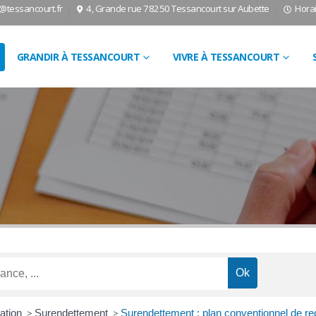
l@tessancourt.fr
4, Grande rue 78250 Tessancourt sur Aubette
Horai
GRANDIR À TESSANCOURT
VIVRE À TESSANCOURT
ation
>
Surendettement
>
Surendettement : plan conventionnel de r