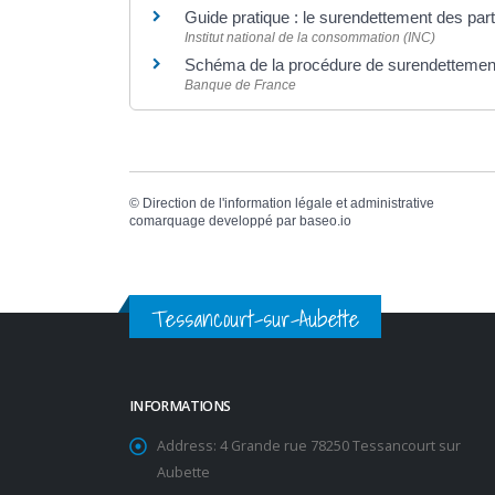
Guide pratique : le surendettement des part
Institut national de la consommation (INC)
Schéma de la procédure de surendettemen
Banque de France
©
Direction de l'information légale et administrative
comarquage developpé par
baseo.io
Tessancourt-sur-Aubette
INFORMATIONS
Address:
4 Grande rue 78250 Tessancourt sur
Aubette