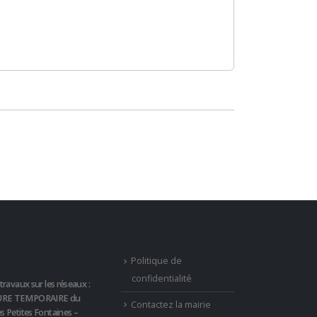
Politique de
confidentialité
travaux sur les réseaux :
RE TEMPORAIRE du
Contactez la mairie
s Petites Fontaines –