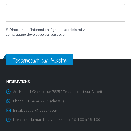
©
Direction de l'information légale et administrative
comarquage developpé par
baseo.io
Tessancourt-sur-Aubette
INFORMATIONS
Address:
4 Grande rue 78250 Tessancourt sur Aubette
Phone:
01 34 74 22 15 (choix 1)
Email:
accueil@tessancourt.fr
Horaires:
du mardi au vendredi de 16 H 00 à 18 H 00