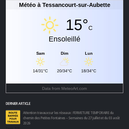
Météo à Tessancourt-sur-Aubette
15°
C
Ensoleillé
Sam
Dim
Lun
14/31°C
20/34°C
18/34°C
Data from
MeteoArt.com
DERNIER ARTICLE
Attention travaux sur les réseaux : FERMETURE TEMPORAIRE du
chemin des Petites Fontaines – Semaines du 27 juillet et du 03 août
2026
3 août 2026