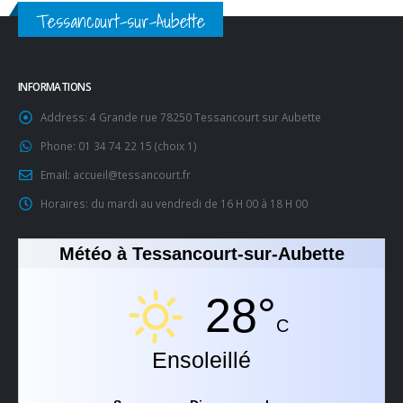
Tessancourt-sur-Aubette
INFORMATIONS
Address:
4 Grande rue 78250 Tessancourt sur Aubette
Phone:
01 34 74 22 15 (choix 1)
Email:
accueil@tessancourt.fr
Horaires:
du mardi au vendredi de 16 H 00 à 18 H 00
Météo à Tessancourt-sur-Aubette
28°
C
Ensoleillé