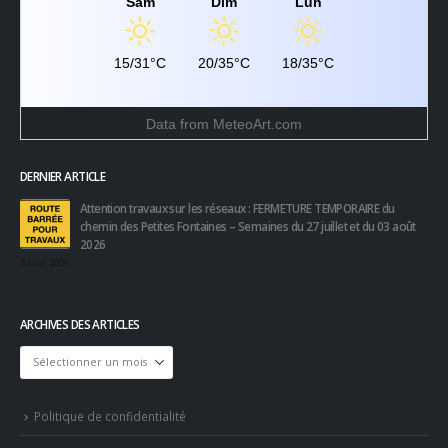
Sam
Dim
Lun
15/31°C
20/35°C
18/35°C
Data from
MeteoArt.com
DERNIER ARTICLE
Attention travaux sur les réseaux : FERMETURE TEMPORAIRE du
chemin des Petites Fontaines – Semaines du 27 juillet et du 03 août
2026
3 août 2026
ARCHIVES DES ARTICLES
Archives
des
articles
Politique de confidentialité