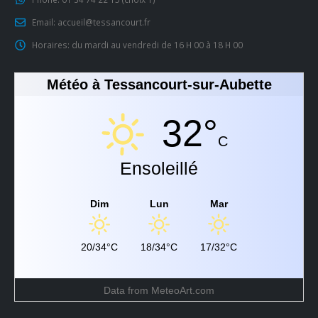
Email:
accueil@tessancourt.fr
Horaires:
du mardi au vendredi de 16 H 00 à 18 H 00
Météo à Tessancourt-sur-Aubette
32°
C
Ensoleillé
Dim
Lun
Mar
20/34°C
18/34°C
17/32°C
Data from
MeteoArt.com