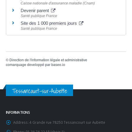
Caisse nationale d'assurance maladie (Cnam)
Devenir parent
Santé publique France
Site des 1 000 premiers jours
Santé publique France
©
Direction de l'information légale et administrative
comarquage developpé par
baseo.io
Tessancourt-sur-Aubette
INFORMATIONS
Address:
4 Grande rue 78250 Tessancourt sur Aubette
Phone:
01 34 74 22 15 (choix 1)