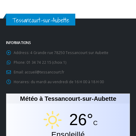
Tessancourt-sur-Aubette
INFORMATIONS
Address:
4 Grande rue 78250 Tessancourt sur Aubette
Phone:
01 34 74 22 15 (choix 1)
Email:
accueil@tessancourt.fr
Horaires:
du mardi au vendredi de 16 H 00 à 18 H 00
Météo à Tessancourt-sur-Aubette
26°
C
Ensoleillé