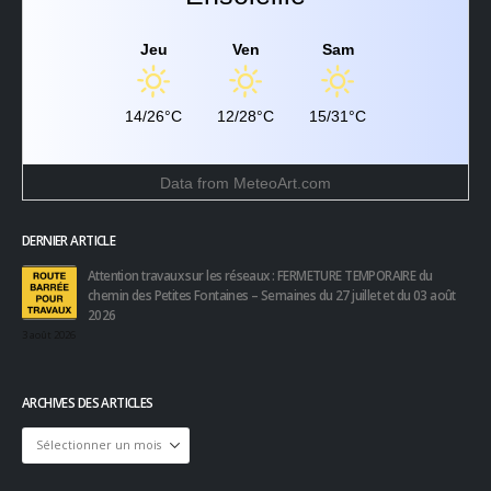
Jeu
Ven
Sam
14/26°C
12/28°C
15/31°C
Data from
MeteoArt.com
DERNIER ARTICLE
Attention travaux sur les réseaux : FERMETURE TEMPORAIRE du
chemin des Petites Fontaines – Semaines du 27 juillet et du 03 août
2026
3 août 2026
ARCHIVES DES ARTICLES
Archives
des
articles