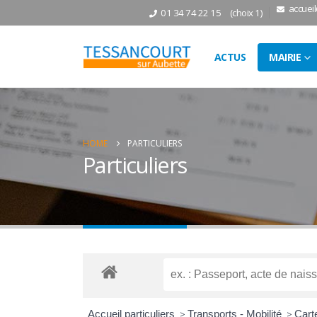
accuei
01 34 74 22 15
(choix 1)
ACTUS
MAIRIE
HOME
PARTICULIERS
Particuliers
Accueil particuliers
>
Transports - Mobilité
>
Carte