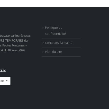
Politique de
confidentialité
travaux sur les réseaux :
RE TEMPORAIRE du
Contactez la mairie
s Petites Fontaines –
t et du 03 août 2026
Plan du site
CLES