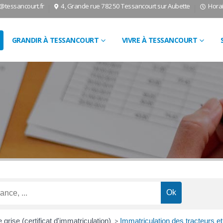
l@tessancourt.fr
4, Grande rue 78250 Tessancourt sur Aubette
Horai
GRANDIR À TESSANCOURT
VIVRE À TESSANCOURT
 grise (certificat d'immatriculation)
>
Immatriculation des tracteurs et