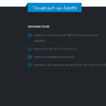
Tessancourt-sur-Aubette
INFORMATIONS
Address:
4 Grande rue 78250 Tessancourt sur
Aubette
Phone:
01 34 74 22 15 (choix 1)
Email:
accueil@tessancourt.fr
Horaires:
du mardi au vendredi de 16 H 00 à 18 H 0