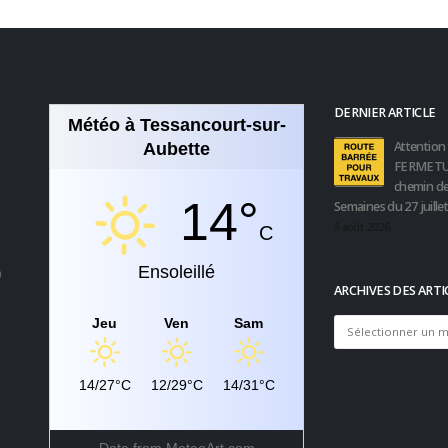
DERNIER ARTICLE
Météo à Tessancourt-sur-
Attention 
Aubette
FERMETU
chemin de
14°
Semaines du 27 juille
3 août 2026
C
Ensoleillé
0
ARCHIVES DES ARTI
Jeu
Ven
Sam
Archives
des
articles
14/27°C
12/29°C
14/31°C