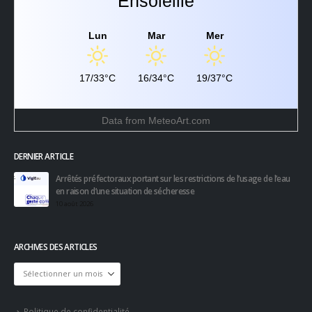
Lun
Mar
Mer
17/33°C
16/34°C
19/37°C
Data from
MeteoArt.com
DERNIER ARTICLE
Arrêtés préfectoraux portant sur les restrictions de l’usage de l’eau
en raison d’une situation de sécheresse
10 août 2026
ARCHIVES DES ARTICLES
Archives
des
articles
Politique de confidentialité