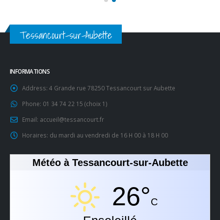
Tessancourt-sur-Aubette
INFORMATIONS
Address:
4 Grande rue 78250 Tessancourt sur Aubette
Phone:
01 34 74 22 15 (choix 1)
Email:
accueil@tessancourt.fr
Horaires:
du mardi au vendredi de 16 H 00 à 18 H 00
Météo à Tessancourt-sur-Aubette
26°
C
Ensoleillé