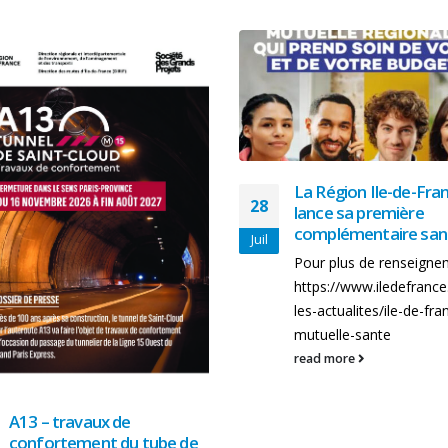
La Région Ile-de-Fra
28
lance sa première
complémentaire san
Juil
Pour plus de renseigne
https://www.iledefrance.
les-actualites/ile-de-fra
mutuelle-sante
read more
A13 – travaux de
confortement du tube de