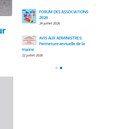
juillet et du 03 ao
3 août 2026
FORUM DES ASSOCIATIONS
2026
e la
Message 
24 juillet 2026
ur
lines
préfectu
29 juillet 2026
AVIS AUX ADMINISTRES:
Fermeture annuelle de la
mairie
A13 – tr
tube de
confort
22 juillet 2026
Saint Cl
28 juillet 