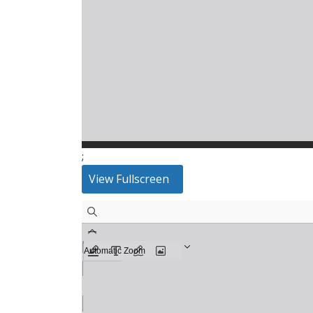
;
View Fullscreen