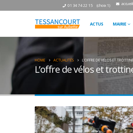
accuei
01 34 74 22 15
(choix 1)
ACTUS
MAIRIE
HOME
ACTUALITÉS
L’OFFRE DE VÉLOS ET TROTTINE
L’offre de vélos et trottin