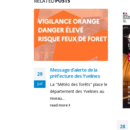
RELATED
POSTS
ux sur les
METURE
u chemin
Message d’alerte de la
taines –
29
préfecture des Yvelines
juillet et du
Juil
La "Météo des forêts" place le
département des Yvelines au
niveau...
read more
28