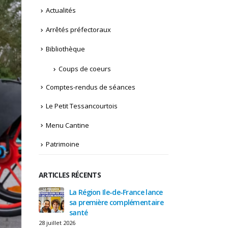
Actualités
Arrêtés préfectoraux
Bibliothèque
Coups de coeurs
Comptes-rendus de séances
Le Petit Tessancourtois
Menu Cantine
Patrimoine
ARTICLES RÉCENTS
sur les
La Région Ile-de-France lance
Attentio
URE
sa première complémentaire
réseaux
emin des
santé
TEMPORA
s du 27
Petites Fontaines
28 juillet 2026