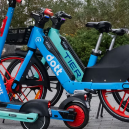
La Région Ile-de-France lance
Attention travaux 
sa première complémentaire
réseaux : FERMET
santé
TEMPORAIRE du ch
Petites Fontaines – Semaine
28 juillet 2026