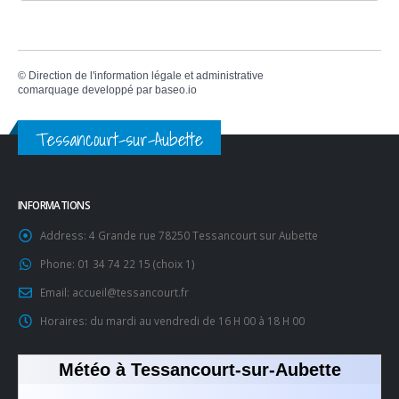
©
Direction de l'information légale et administrative
comarquage developpé par
baseo.io
Tessancourt-sur-Aubette
INFORMATIONS
Address:
4 Grande rue 78250 Tessancourt sur Aubette
Phone:
01 34 74 22 15 (choix 1)
Email:
accueil@tessancourt.fr
Horaires:
du mardi au vendredi de 16 H 00 à 18 H 00
Météo à Tessancourt-sur-Aubette