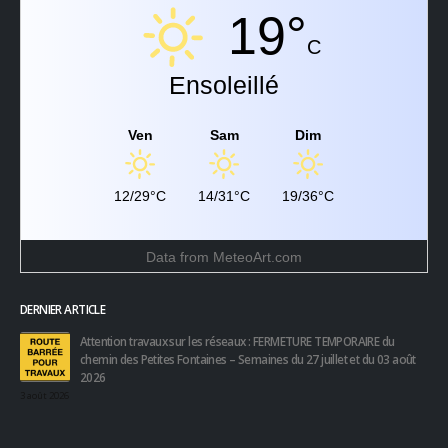
19°
C
Ensoleillé
Ven
Sam
Dim
12/29°C
14/31°C
19/36°C
Data from
MeteoArt.com
DERNIER ARTICLE
Attention travaux sur les réseaux : FERMETURE TEMPORAIRE du
chemin des Petites Fontaines – Semaines du 27 juillet et du 03 août
2026
3 août 2026