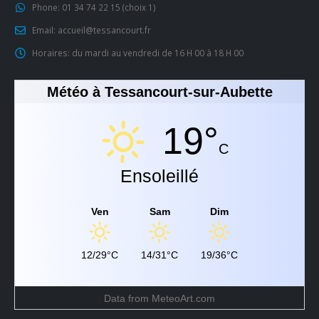
Phone:
01 34 74 22 15 (choix 1)
Email:
accueil@tessancourt.fr
Horaires:
du mardi au vendredi de 16 H 00 à 18 H 00
Météo à Tessancourt-sur-Aubette
19°
C
Ensoleillé
Ven
Sam
Dim
12/29°C
14/31°C
19/36°C
Data from
MeteoArt.com