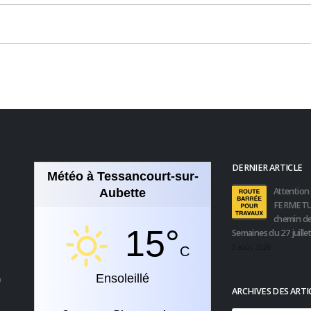
DERNIER ARTICLE
Météo à Tessancourt-sur-
Attention 
Aubette
FERMETU
chemin de
15°
Semaines du 27 juille
3 août 2026
C
Ensoleillé
0
ARCHIVES DES ARTI