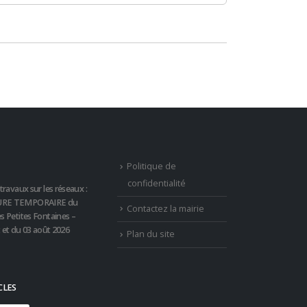
Politique de
confidentialité
travaux sur les réseaux :
RE TEMPORAIRE du
Contactez la mairie
s Petites Fontaines –
t et du 03 août 2026
Plan du site
CLES