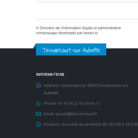
©
Direction de l'information légale et administrative
comarquage developpé par
baseo.io
Tessancourt-sur-Aubette
INFORMATIONS
Address:
4 Grande rue 78250 Tessancourt sur
Aubette
Phone:
01 34 74 22 15 (choix 1)
Email:
accueil@tessancourt.fr
Horaires:
du mardi au vendredi de 16 H 00 à 18 H 0