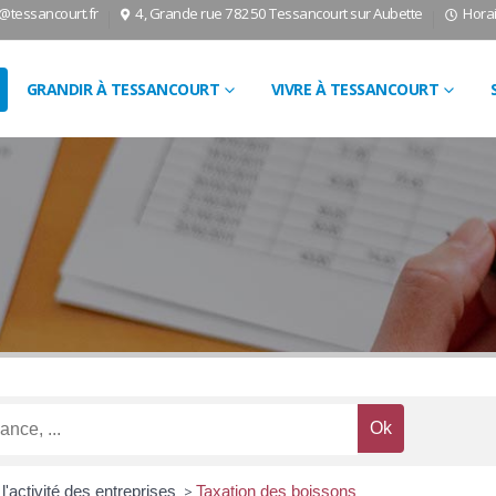
l@tessancourt.fr
4, Grande rue 78250 Tessancourt sur Aubette
Horai
GRANDIR À TESSANCOURT
VIVRE À TESSANCOURT
l'activité des entreprises
>
Taxation des boissons