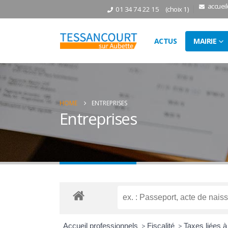
accuei
01 34 74 22 15
(choix 1)
ACTUS
MAIRIE
HOME
ENTREPRISES
Entreprises
Accueil professionnels
>
Fiscalité
>
Taxes liées à 