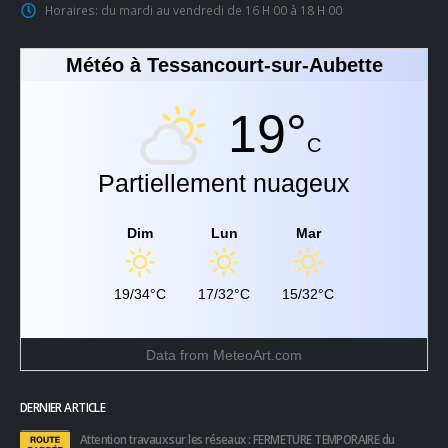
Horaires:
du mardi au vendredi de 16 H 00 à 18 H 00
Météo à Tessancourt-sur-Aubette
19°
C
Partiellement nuageux
Dim
Lun
Mar
19/34°C
17/32°C
15/32°C
Data from
MeteoArt.com
DERNIER ARTICLE
Attention travaux sur les réseaux : FERMETURE TEMPORAIRE du