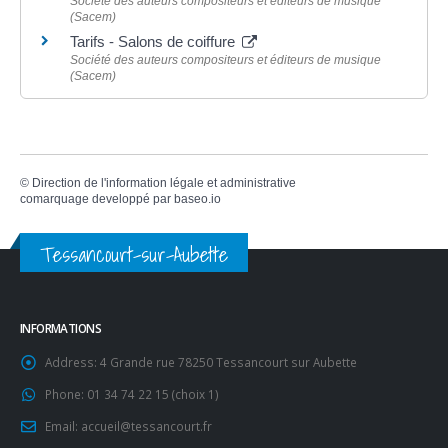
Société des auteurs compositeurs et éditeurs de musique
(Sacem)
Tarifs - Salons de coiffure
Société des auteurs compositeurs et éditeurs de musique
(Sacem)
©
Direction de l'information légale et administrative
comarquage developpé par
baseo.io
Tessancourt-sur-Aubette
INFORMATIONS
Address:
4 Grande rue 78250 Tessancourt sur Aubette
Phone:
01 34 74 22 15 (choix 1)
Email:
accueil@tessancourt.fr