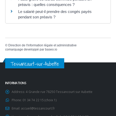
préavis : quelles conséquences ?
Le salarié peut-il prendre des congés payés
pendant son préavis ?
©
Direction de l'information légale et administrative
comarquage developpé par
baseo.io
Tessancourt-sur-Aubette
INFORMATIONS
Address:
4 Grande rue 78250 Tessancourt sur Aubette
Phone:
01 34 74 22 15 (choix 1)
Email:
accueil@tessancourt.fr