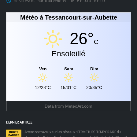
Horaires:
du mardi au vendredi de 16 H 00 à 18 H 00
Météo à Tessancourt-sur-Aubette
26°
C
Ensoleillé
Ven
Sam
Dim
12/28°C
15/31°C
20/35°C
Data from
MeteoArt.com
DERNIER ARTICLE
Attention travaux sur les réseaux : FERMETURE TEMPORAIRE du