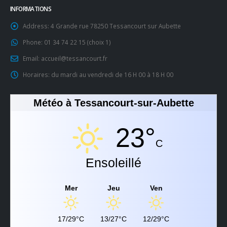
INFORMATIONS
Address:
4 Grande rue 78250 Tessancourt sur Aubette
Phone:
01 34 74 22 15 (choix 1)
Email:
accueil@tessancourt.fr
Horaires:
du mardi au vendredi de 16 H 00 à 18 H 00
Météo à Tessancourt-sur-Aubette
23°
C
Ensoleillé
Mer
Jeu
Ven
17/29°C
13/27°C
12/29°C