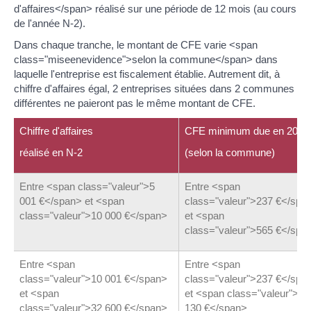
d'affaires</span> réalisé sur une période de 12 mois (au cours
de l'année N-2).
Dans chaque tranche, le montant de CFE varie <span
class="miseenevidence">selon la commune</span> dans
laquelle l'entreprise est fiscalement établie. Autrement dit, à
chiffre d'affaires égal, 2 entreprises situées dans 2 communes
différentes ne paieront pas le même montant de CFE.
Chiffre d'affaires
CFE minimum due en 2023
réalisé en N-2
(selon la commune)
Entre <span class="valeur">5
Entre <span
001 €</span> et <span
class="valeur">237 €</spa
class="valeur">10 000 €</span>
et <span
class="valeur">565 €</spa
Entre <span
Entre <span
class="valeur">10 001 €</span>
class="valeur">237 €</spa
et <span
et <span class="valeur">1
class="valeur">32 600 €</span>
130 €</span>