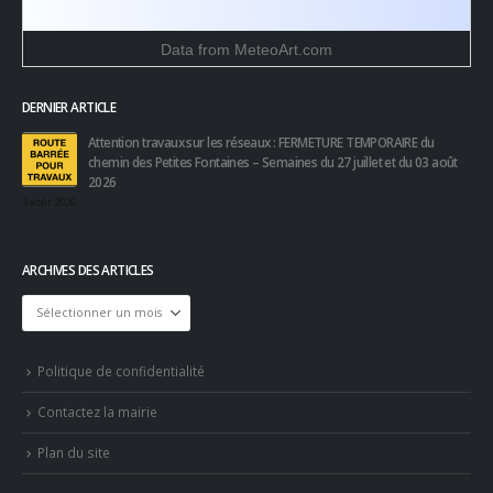
Data from
MeteoArt.com
DERNIER ARTICLE
Attention travaux sur les réseaux : FERMETURE TEMPORAIRE du
chemin des Petites Fontaines – Semaines du 27 juillet et du 03 août
2026
3 août 2026
ARCHIVES DES ARTICLES
Archives
des
articles
Politique de confidentialité
Contactez la mairie
Plan du site