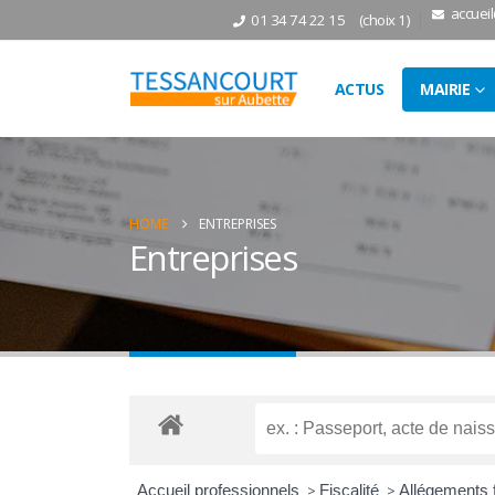
accuei
01 34 74 22 15
(choix 1)
ACTUS
MAIRIE
HOME
ENTREPRISES
Entreprises
Accueil professionnels
>
Fiscalité
>
Allégements 