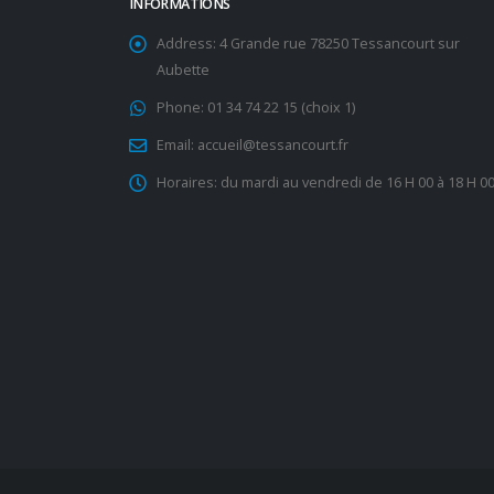
INFORMATIONS
Address:
4 Grande rue 78250 Tessancourt sur
Aubette
Phone:
01 34 74 22 15 (choix 1)
Email:
accueil@tessancourt.fr
Horaires:
du mardi au vendredi de 16 H 00 à 18 H 0