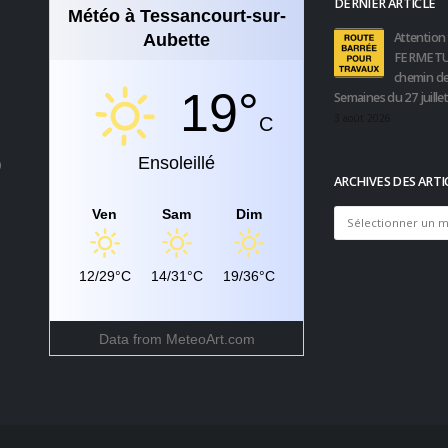
DERNIER ARTICLE
Météo à Tessancourt-sur-
Attention 
Aubette
FERMETU
chemin de
19°
Semaines du 27 juille
3 août 2026
C
Ensoleillé
0
ARCHIVES DES ARTI
Ven
Sam
Dim
Archives
des
articles
12/29°C
14/31°C
19/36°C
Data from
MeteoArt.com