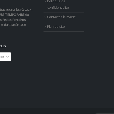
Politique de
confidentialité
travaux sur les réseaux :
RE TEMPORAIRE du
Contactez la mairie
s Petites Fontaines –
t et du 03 août 2026
Plan du site
CLES