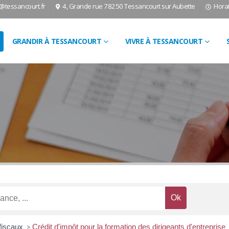
l@tessancourt.fr
4, Grande rue 78250 Tessancourt sur Aubette
Horai
GRANDIR À TESSANCOURT
VIVRE À TESSANCOURT
fiscaux
>
Crédit d'impôt pour la formation des dirigeants d'entreprise