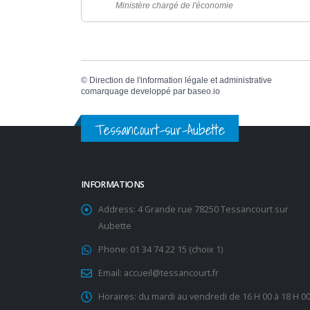
Ministère chargé de l'économie
©
Direction de l'information légale et administrative
comarquage developpé par
baseo.io
Tessancourt-sur-Aubette
INFORMATIONS
Address:
4 Grande rue 78250 Tessancourt sur
Aubette
Phone:
01 34 74 22 15 (choix 1)
Email:
accueil@tessancourt.fr
Horaires:
du mardi au vendredi de 16 H 00 à 18 H 0