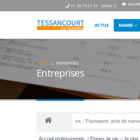
accuei
01 34 74 22 15
(choix 1)
ACTUS
MAIRIE
HOME
ENTREPRISES
Entreprises
Accueil professionnels
>
Étapes de vie
>
Je clos