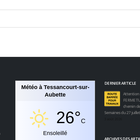
DERNIER ARTICLE
Météo à Tessancourt-sur-
Attention 
Aubette
FERMETU
chemin de
26°
Semaines du 27 juille
3 août 2026
C
Ensoleillé
0
ARCHIVES DES ARTI