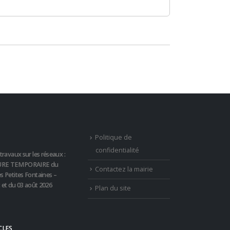
Politique de
confidentialité
travaux sur les réseaux :
RE TEMPORAIRE du
Contactez la mairie
s Petites Fontaines –
t et du 03 août 2026
Plan du site
CLES