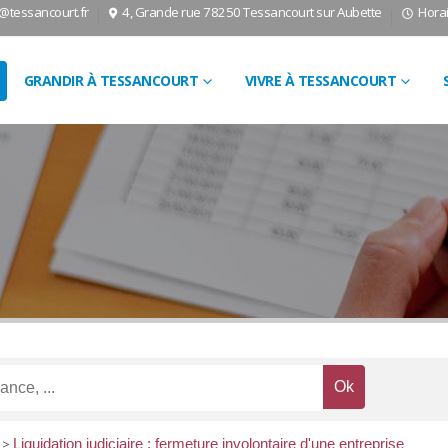
l@tessancourt.fr
4, Grande rue 78250 Tessancourt sur Aubette
Horai
GRANDIR À TESSANCOURT
VIVRE À TESSANCOURT
>
Liquidation judiciaire : fermeture involontaire d'une entreprise