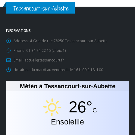
Tessancourt-sur-Aubette
INFORMATIONS
Address:
4 Grande rue 78250 Tessancourt sur Aubette
Phone:
01 34 74 22 15 (choix 1)
Email:
accueil@tessancourt.fr
Horaires:
du mardi au vendredi de 16 H 00 à 18 H 00
Météo à Tessancourt-sur-Aubette
26°
C
Ensoleillé