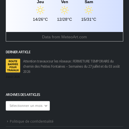
Jeu
Ven
Sam
14/26°C
12/28°C
15/31°C
Data from
MeteoArt.com
DERNIER ARTICLE
Attention travaux sur les réseaux : FERMETURE TEMPORAIRE du
chemin des Petites Fontaines – Semaines du 27 juillet et du 03 août
2026
3 août 2026
ARCHIVES DES ARTICLES
Archives
des
articles
Politique de confidentialité