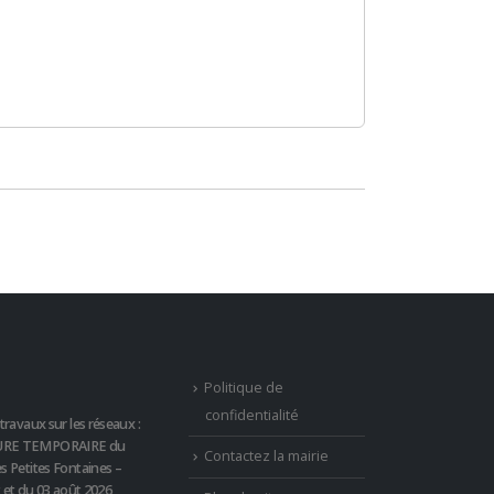
Politique de
confidentialité
travaux sur les réseaux :
RE TEMPORAIRE du
Contactez la mairie
s Petites Fontaines –
t et du 03 août 2026