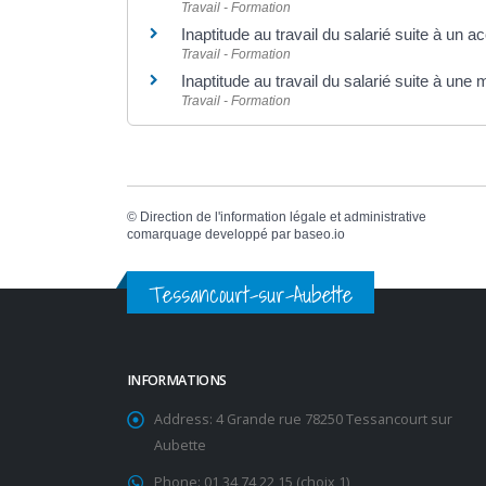
Travail - Formation
Inaptitude au travail du salarié suite à un ac
Travail - Formation
Inaptitude au travail du salarié suite à une
Travail - Formation
©
Direction de l'information légale et administrative
comarquage developpé par
baseo.io
Tessancourt-sur-Aubette
INFORMATIONS
Address:
4 Grande rue 78250 Tessancourt sur
Aubette
Phone:
01 34 74 22 15 (choix 1)