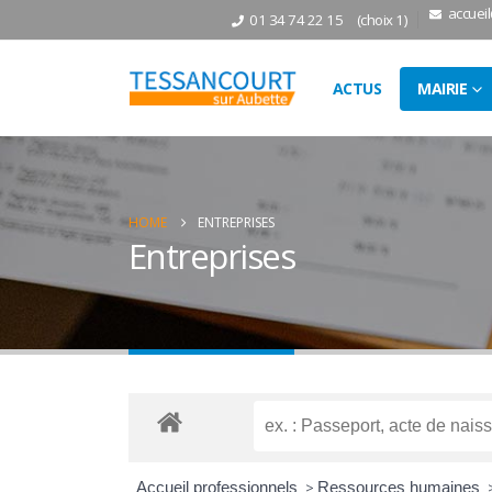
accuei
01 34 74 22 15
(choix 1)
ACTUS
MAIRIE
HOME
ENTREPRISES
Entreprises
Accueil professionnels
>
Ressources humaines