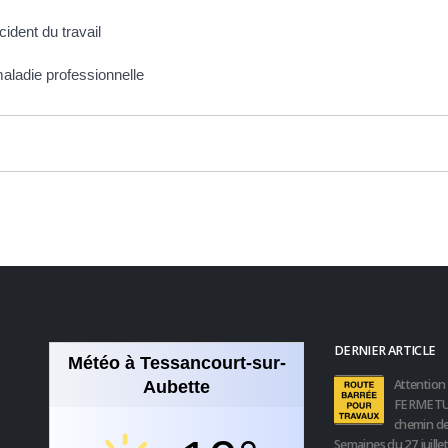
cident du travail
 maladie professionnelle
DERNIER ARTICLE
Météo à Tessancourt-sur-
Attention 
Aubette
FERMETU
chemin de
Semaines du 27 juille