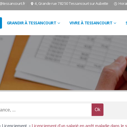
l@tessancourt.fr
4, Grande rue 78250 Tessancourt sur Aubette
Horai
GRANDIR À TESSANCOURT
VIVRE À TESSANCOURT
>
Licenciement
>
Licenciement d'un salarié en arrêt maladie dans le s