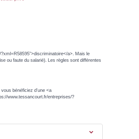
ses/?xml=R58595">discriminatoire</a>. Mais le
se ou faute du salarié). Les règles sont différentes
 vous bénéficiez d'une <a
ps://www.tessancourt.fr/entreprises/?