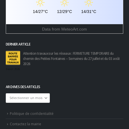
14/27°C
12/29°C
14/31°C
Data from
MeteoArt.com
DERNIER ARTICLE
Attention travaux sur les réseaux : FERMETURE TEMPORAIRE du
chemin des Petites Fontaines – Semaines du 27 juillet et du 03 août
2026
3 août 2026
ARCHIVES DES ARTICLES
Archives
des
articles
Politique de confidentialité
Contactez la mairie