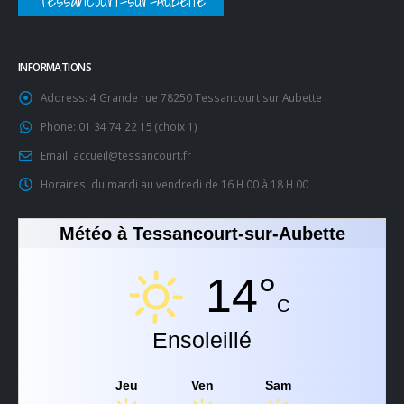
Tessancourt-sur-Aubette
INFORMATIONS
Address:
4 Grande rue 78250 Tessancourt sur Aubette
Phone:
01 34 74 22 15 (choix 1)
Email:
accueil@tessancourt.fr
Horaires:
du mardi au vendredi de 16 H 00 à 18 H 00
Météo à Tessancourt-sur-Aubette
14°
C
Ensoleillé
Jeu
Ven
Sam